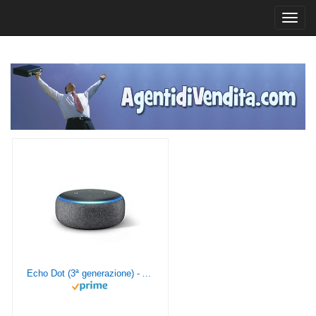
Toggl
navig
Echo Dot (3ª generazione) - Altoparlante intelligente con integrazione Alexa - Tessuto antracite