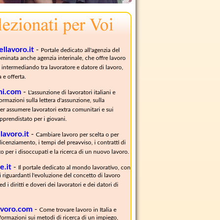
llavoro.it
-
Portale dedicato all'agenzia del
minata anche agenzia interinale, che offre lavoro
intermediando tra lavoratore e datore di lavoro,
e offerta.
ni.com
-
L'assunzione di lavoratori italiani e
formazioni sulla lettera d'assunzione, sulla
r assumere lavoratori extra comunitari e sui
apprendistato per i giovani.
lavoro.it
-
Cambiare lavoro per scelta o per
 licenziamento, i tempi del preavviso, i contratti di
o per i disoccupati e la ricerca di un nuovo lavoro.
e.it
-
Il portale dedicato al mondo lavorativo, con
 riguardanti l'evoluzione del concetto di lavoro
 ed i diritti e doveri dei lavoratori e dei datori di
avoro.com
-
Come trovare lavoro in Italia e
Informazioni sui metodi di ricerca di un impiego,