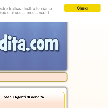
Chiudi
stro traffico. Inoltre forniamo
i web e ai social media nostri
Menu Agenti di Vendita