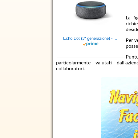
La fi
richi
desid
Echo Dot (3ª generazione) - Altoparlante intelligente con integrazione Alexa - Tessuto antracite
Per v
posse
Puntu
particolarmente valutati dall'azi
collaboratori.