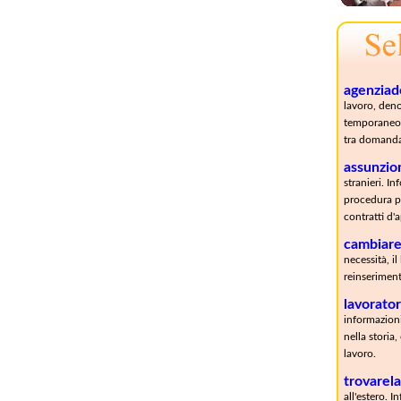
agenziade
lavoro, deno
temporaneo 
tra domanda 
assunzio
stranieri. In
procedura pe
contratti d'
cambiare
necessità, il
reinseriment
lavorator
informazioni
nella storia,
lavoro.
trovarel
all'estero. 